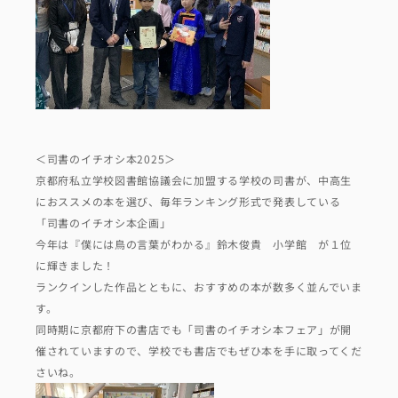
＜司書のイチオシ本2025＞
京都府私立学校図書館協議会に加盟する学校の司書が、中高生
におススメの本を選び、毎年ランキング形式で発表している
「司書のイチオシ本企画」
今年は『僕には鳥の言葉がわかる』鈴木俊貴　小学館　が１位
に輝きました！
ランクインした作品とともに、おすすめの本が数多く並んでいま
す。
同時期に京都府下の書店でも「司書のイチオシ本フェア」が開
催されていますので、学校でも書店でもぜひ本を手に取ってくだ
さいね。