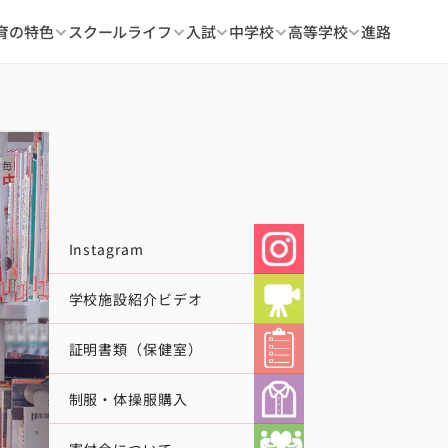
育の特色
スクールライフ
入試
中学校
高等学校
進路
Instagram
学校施設紹介ビデオ
証明書類（保健室）
制服・体操服購入